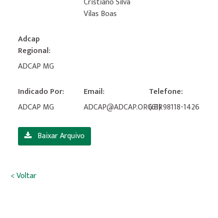
Cristiano Silva
Vilas Boas
Adcap
Regional:
ADCAP MG
Indicado Por:
Email:
Telefone:
ADCAP MG
ADCAP@ADCAP.ORG.BR
(61) 98118-1426
Baixar Arquivo
< Voltar