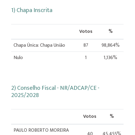
1) Chapa Inscrita
Votos
%
Chapa Única: Chapa União
87
98,864%
Nulo
1
1,136%
2) Conselho Fiscal - NR/ADCAP/CE -
2025/2028
Votos
%
PAULO ROBERTO MOREIRA
40
45,455%