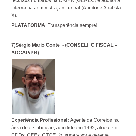
recursos humanos na DR/PR (GEREC) e auditoria
interna na administração central (Auditor e Analista
X).
PLATAFORMA
: Transparência sempre!
7)Sérgio Mario Conte
- (CONSELHO FISCAL –
ADCAP/PR)
Experiência Profissional:
Agente de Correios na
área de distribuição, admitido em 1992, atuou em
CDDs, CEEs, CTCE, foi supervisor e gerente,