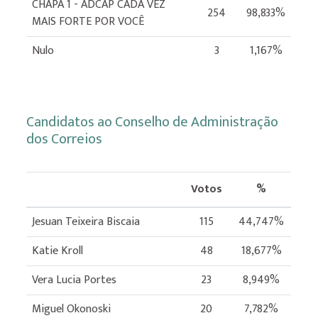
CHAPA 1 - ADCAP CADA VEZ
254
98,833%
MAIS FORTE POR VOCÊ
Nulo
3
1,167%
Candidatos ao Conselho de Administração
dos Correios
Votos
%
Jesuan Teixeira Biscaia
115
44,747%
Katie Kroll
48
18,677%
Vera Lucia Portes
23
8,949%
Miguel Okonoski
20
7,782%